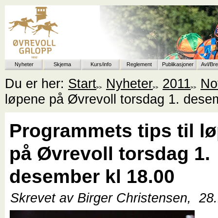
Nyheter
Skjema
Kurs/info
Reglement
Publikasjoner
Avl/Br
Du er her:
Start
Nyheter
2011
No
løpene på Øvrevoll torsdag 1. dese
Programmets tips til l
på Øvrevoll torsdag 1.
desember kl 18.00
Skrevet av Birger Christensen,
28