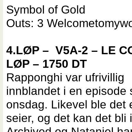
Symbol of Gold
Outs: 3 Welcometomywo
4.LØP –
V5A-2 – LE C
LØP – 1750 DT
Rapponghi var ufrivillig
innblandet i en episode 
onsdag. Likevel ble det 
seier, og det kan det bli 
Archived og Nataniel har