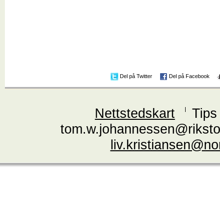
Del på Twitter
Del på Facebook
Nettstedskart
Tips
tom.w.johannessen@riksto
liv.kristiansen@n