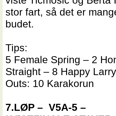
viste Ticmosic og Berta 
stor fart, så det er man
budet.
Tips:
5 Female Spring – 2 H
Straight – 8 Happy Larr
Outs: 10 Karakorun
7.LØP –
V5A-5 –