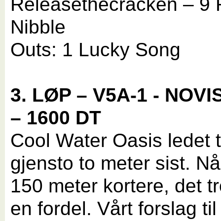
Releasethecracken – 9
Nibble
Outs: 1 Lucky Song
3. LØP – V5A-1 - NOV
– 1600 DT
Cool Water Oasis ledet ti
gjensto to meter sist. Nå
150 meter kortere, det tr
en fordel. Vårt forslag ti