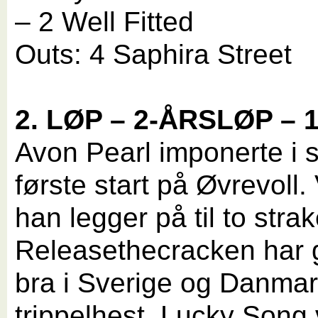
– 2 Well Fitted
Outs: 4 Saphira Street
2. LØP – 2-ÅRSLØP – 
Avon Pearl imponerte i s
første start på Øvrevoll. 
han legger på til to strak
Releasethecracken har g
bra i Sverige og Danmark
trippelhest. Lucky Song 