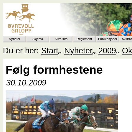
Nyheter
Skjema
Kurs/info
Reglement
Publikasjoner
Avl/Br
Du er her:
Start
Nyheter
2009
Ok
Følg formhestene
30.10.2009