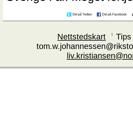
Del på Twitter
Del på Facebook
Nettstedskart
Tips
tom.w.johannessen@riksto
liv.kristiansen@n