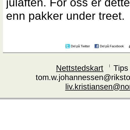
julaften. For oss er dette
enn pakker under treet.
Del på Twitter
Del på Facebook
Nettstedskart
Tips
tom.w.johannessen@riksto
liv.kristiansen@n