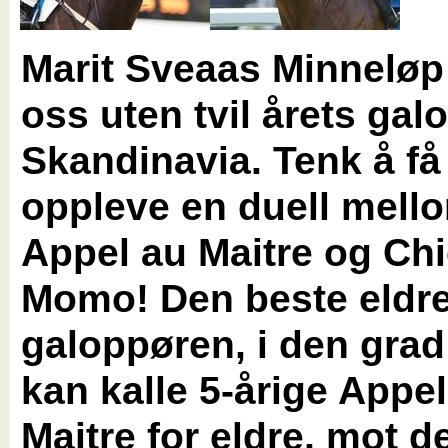
Marit Sveaas Minneløp 
oss uten tvil årets gal
Skandinavia. Tenk å få
oppleve en duell mell
Appel au Maitre og Ch
Momo! Den beste eldr
galoppøren, i den gra
kan kalle 5-årige Appe
Maitre for eldre, mot 