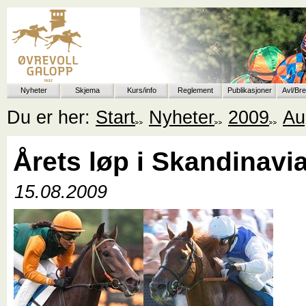
Nyheter
Skjema
Kurs/info
Reglement
Publikasjoner
Avl/Br
Du er her:
Start
Nyheter
2009
Au
Årets løp i Skandinavi
15.08.2009