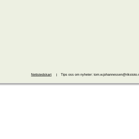
Nettstedskart
Tips oss om nyheter: tom.w.johannessen@rikstoto.