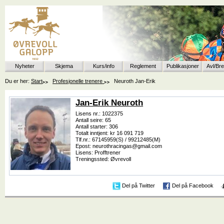
Nyheter
Skjema
Kurs/info
Reglement
Publikasjoner
Avl/Br
Du er her:
Start
Profesjonelle trenere
Neuroth Jan-Erik
Jan-Erik Neuroth
Lisens nr.: 1022375
Antall seire: 65
Antall starter: 306
Totalt inntjent: kr 16 091 719
Tlf.nr.: 67145959(S) / 99212485(M)
Epost: neurothracingas@gmail.com
Lisens: Profftrener
Treningssted: Øvrevoll
Del på Twitter
Del på Facebook