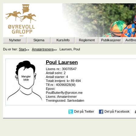
Nyheter
Skjema
Kurs/info
Reglement
Publikasjoner
Avl/Br
Du er her:
Start
Amatørtrenere
Laursen, Poul
Poul Laursen
Lisens nr.: 30070547
Antall seire: 2
Antall starter: 4
Totalt inntjent: kr 89 494
Tlf.nr.: 40096828(M)
Epost:
PoulButterfly@proton.me
Lisens: Amatørtrener
Treningssted: Sørkedalen
Del på Twitter
Del på Facebook