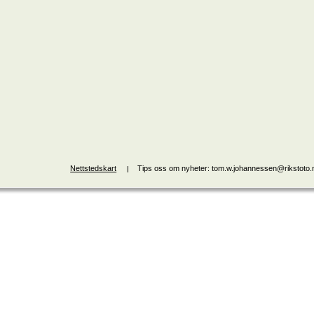
Nettstedskart
Tips oss om nyheter: tom.w.johannessen@rikstoto.