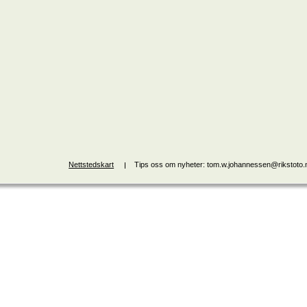
Nettstedskart
Tips oss om nyheter: tom.w.johannessen@rikstoto.