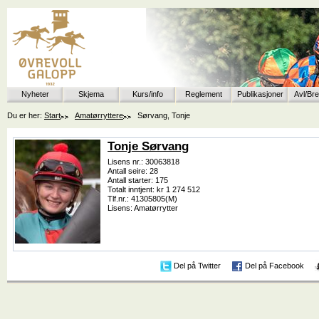
Nyheter
Skjema
Kurs/info
Reglement
Publikasjoner
Avl/Br
Du er her:
Start
Amatørryttere
Sørvang, Tonje
Tonje Sørvang
Lisens nr.: 30063818
Antall seire: 28
Antall starter: 175
Totalt inntjent: kr 1 274 512
Tlf.nr.: 41305805(M)
Lisens: Amatørrytter
Del på Twitter
Del på Facebook