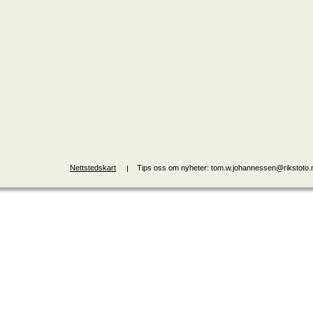
Nettstedskart
Tips oss om nyheter: tom.w.johannessen@rikstoto.