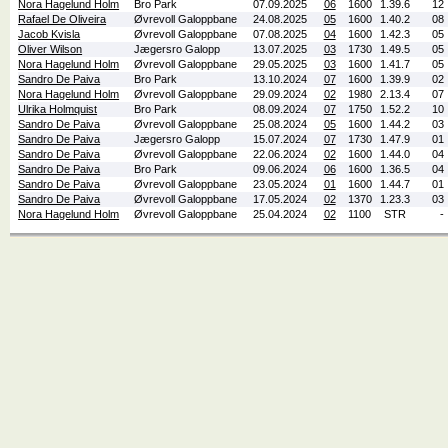
Nora Hagelund Holm
Bro Park
07.09.2025
06
1600
1.39.6
12
Rafael De Oliveira
Øvrevoll Galoppbane
24.08.2025
05
1600
1.40.2
08
Jacob Kvisla
Øvrevoll Galoppbane
07.08.2025
04
1600
1.42.3
05
Oliver Wilson
Jægersro Galopp
13.07.2025
03
1730
1.49.5
05
Nora Hagelund Holm
Øvrevoll Galoppbane
29.05.2025
03
1600
1.41.7
05
Sandro De Paiva
Bro Park
13.10.2024
07
1600
1.39.9
02
Nora Hagelund Holm
Øvrevoll Galoppbane
29.09.2024
02
1980
2.13.4
07
Ulrika Holmquist
Bro Park
08.09.2024
07
1750
1.52.2
10
Sandro De Paiva
Øvrevoll Galoppbane
25.08.2024
05
1600
1.44.2
03
Sandro De Paiva
Jægersro Galopp
15.07.2024
07
1730
1.47.9
01
Sandro De Paiva
Øvrevoll Galoppbane
22.06.2024
02
1600
1.44.0
04
Sandro De Paiva
Bro Park
09.06.2024
06
1600
1.36.5
04
Sandro De Paiva
Øvrevoll Galoppbane
23.05.2024
01
1600
1.44.7
01
Sandro De Paiva
Øvrevoll Galoppbane
17.05.2024
02
1370
1.23.3
03
Nora Hagelund Holm
Øvrevoll Galoppbane
25.04.2024
02
1100
STR
-