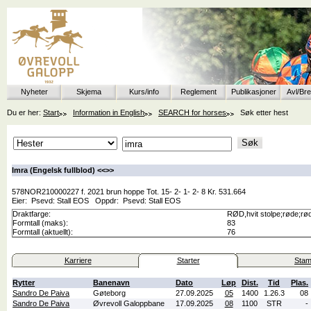
Nyheter
Skjema
Kurs/info
Reglement
Publikasjoner
Avl/Br
Du er her:
Start
Information in English
SEARCH for horses
Søk etter hest
Imra (Engelsk fullblod) <<
>>
578NOR210000227 f. 2021 brun hoppe Tot. 15- 2- 1- 2- 8 Kr. 531.664
Eier:
Psevd: Stall EOS
Oppdr:
Psevd: Stall EOS
Draktfarge:
RØD,hvit stolpe;røde;rød
Formtall (maks):
83
Formtall (aktuellt):
76
Karriere
Starter
Stam
Rytter
Banenavn
Dato
Løp
Dist.
Tid
Plas.
Sandro De Paiva
Gøteborg
27.09.2025
05
1400
1.26.3
08
Sandro De Paiva
Øvrevoll Galoppbane
17.09.2025
08
1100
STR
-