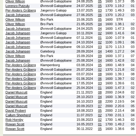
Oliver Wilson
Øvrevoll Galoppbane
24.08.2025
05
1600
1.37.3
05
Lorenzo Putzulu
Øvrevoll Galoppbane
24.07.2025
05
1370
1.19.2
01
Per-Anders Gråberg
Jægersro Galopp
13.07.2025
03
1730
1.49.3
03
Jacob Johansen
Øvrevoll Galoppbane
27.06.2025
06
1370
1.20.2
03
Oliver Wilson
Bro Park
15.06.2025
05
1600
STR
-
Oliver Wilson
Bro Park
21.05.2025
04
1600
1.38.1
02
Jacob Johansen
Øvrevoll Galoppbane
24.04.2025
04
1600
1.47.3
03
Jacob Johansen
Jægersro Galopp
10.11.2024
02
1600
1.41.6
04
Jacob Johansen
Øvrevoll Galoppbane
07.11.2024
01
1100
1.07.9
01
Jacob Johansen
Øvrevoll Galoppbane
24.10.2024
02
1100
1.09.1
06
Jacob Johansen
Øvrevoll Galoppbane
09.10.2024
03
1170
1.13.3
03
Jacob Johansen
Gøteborg
28.09.2024
04
1400
1.27.2
04
Oliver Wilson
Bro Park
15.09.2024
09
1600
1.37.1
07
Jacob Johansen
Øvrevoll Galoppbane
25.08.2024
04
1600
1.42.8
02
Per-Anders Gråberg
Klampenborg
03.08.2024
05
1800
1.48.9
04
Per-Anders Gråberg
Øvrevoll Galoppbane
25.07.2024
02
1370
1.21.8
02
Per-Anders Gråberg
Øvrevoll Galoppbane
03.07.2024
08
1600
1.39.1
08
Per-Anders Gråberg
Øvrevoll Galoppbane
01.06.2024
06
1600
1.39.7
02
Per-Anders Gråberg
Øvrevoll Galoppbane
17.05.2024
03
1600
1.39.6
01
Per-Anders Gråberg
Øvrevoll Galoppbane
25.04.2024
01
1600
1.47.3
02
Daniel Muscutt
England
21.11.2023
08
2000
2.04.8
02
Daniel Muscutt
England
28.10.2023
04
1600
1.36.9
02
Daniel Muscutt
England
16.10.2023
08
2200
2.19.5
04
Daniel Muscutt
England
20.09.2023
07
2000
2.20.6
05
David Probert
England
18.08.2023
05
2000
2.15.4
08
Callum Shepherd
England
11.07.2023
02
1700
2.01.1
04
Rob Hornby
England
15.06.2023
02
1700
1.46.3
02
Rowan Scott
England
16.05.2023
01
1700
1.49.2
03
Rowan Scott
England
30.11.2022
05
1600
1.38.6
06