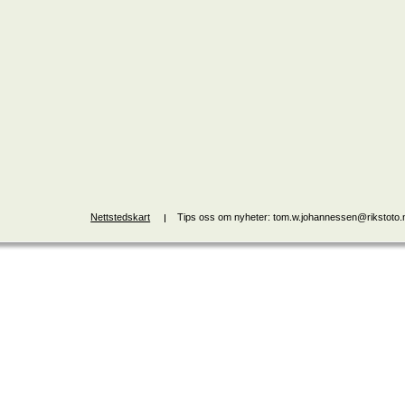
Nettstedskart
Tips oss om nyheter: tom.w.johannessen@rikstoto.