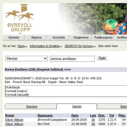
Nyheter
Skjema
Kurs/info
Reglement
Publikasjoner
Avl/Br
Du er her:
Start
Information in English
SEARCH for horses
Søk etter hest
Emma Emilleen (GB) (Engelsk fullblod) <<
>>
8260GB45329048T f. 2020 brun hoppe Tot. 30- 3- 8- 5- 10 Kr. 545.216
Eier:
Psevd: Buck Racing AB
Oppdr:
Meon Valley Stud
Draktfarge:
Formtall (maks):
Formtall (aktuellt):
Karriere
Starter
Stam
Rytter
Banenavn
Dato
Løp
Dist.
Tid
Plas.
Oliver Wilson
Øvrevoll Galoppbane
28.09.2025
06
1370
1.21.9
04
Oliver Wilson
Bro Park
21.09.2025
06
1600
1.37.4
07